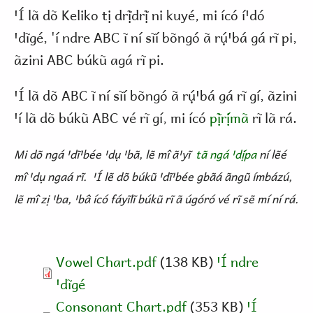
ꞌÍ lã dõ Keliko tị drị̃drị̃ ni kuyé, mi ícó íꞌdó
ꞌdĩgé, 'í ndre ABC ĩ ní sĩí bõngó ã rụ́ꞌbá gá rĩ pi,
ãzini ABC búkũ agá rĩ pi.
ꞌÍ lã dõ ABC ĩ ní sĩí bõngó ã rụ́ꞌbá gá rĩ gí, ãzini
ꞌí lã dõ búkũ ABC vé rĩ gí, mi ícó
pị̃rị́mã
rĩ lã rá.
Mi dõ ngá ꞌdĩꞌbée ꞌdụ ꞌbã, lẽ mî ãꞌyĩ
tã ngá ꞌdị́pa
ní lẽé
mî ꞌdụ ngaá rĩ. ꞌÍ lẽ dõ búkũ ꞌdĩꞌbée gbãá ãngũ ímbázú,
lẽ mî zị ꞌba, ꞌbâ ícó fáyĩlĩ búkũ rĩ ã úgóró vé rĩ sẽ mí ní rá.
Vowel Chart.pdf
(138 KB)
ꞌÍ ndre
ꞌdĩgé
Consonant Chart.pdf
(353 KB)
ꞌÍ