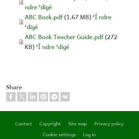
ndre ꞌdĩgé
ABC Book.pdf
(1.67 MB)
ꞌÍ ndre
ꞌdĩgé
ABC Book Teacher Guide.pdf
(272
KB)
ꞌÍ ndre ꞌdĩgé
Share
Contact
Copyright
Site map
Privacy policy
Footer
Cookie settings
Log in