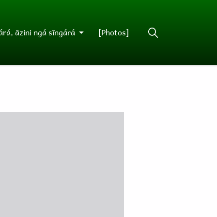
rá, ãzini ngá sĩngárá
[Photos]