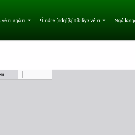
vé rĩ agá rĩ
ꞌÍ ndre ị́ndrị́lị́kị́ Bíbĩlíyã vé rĩ
Ngá lãngá