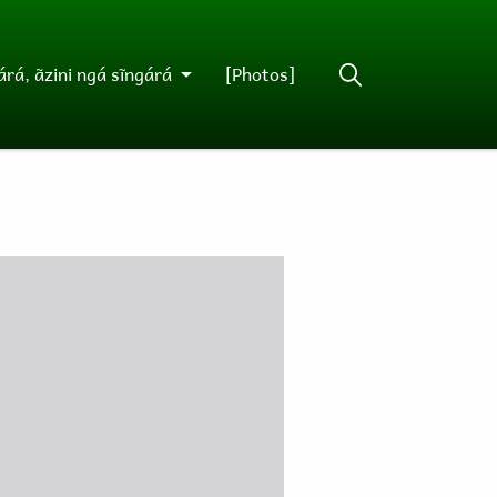
rá, ãzini ngá sĩngárá
[Photos]