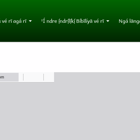
vé rĩ agá rĩ
ꞌÍ ndre ị́ndrị́lị́kị́ Bíbĩlíyã vé rĩ
Ngá lãngá