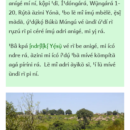
anígé mí ní, kộpi ꞌdĩ, Íꞌdóngárá, Wụ̃ngárá 1-
20, Rụ́tã ãzini Yónã, ꞌbo lẽ mî ímụ́ mbẽlẽ, ẹ̃sị̃
mãdã, ụ́ꞌdụ́kọ́ Búkũ Múngú vé ũndĩ úꞌdí rĩ
rụzú rĩ pi céré ímụ́ adri anigé, mi yị rá.
ꞌBâ kpá
ị́ndrị́lị́kị́ Yẹ́sụ̃
vé rĩ be anigé, mi ícó
ndre rá, ãzini mi ícó íꞌdụ́ ꞌbã mívé kõmpítã
agá píríni rá. Lẽ mî adri ãyĩkõ sĩ, ꞌí lũ mívé
ũndĩ rĩ pi ní.