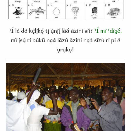
ꞌÍ lẽ dõ kẹ̃lị̃kọ́ tị ụ̃nị̃ị́ lãá ãzini sĩí?
ꞌÍ mĩ ꞌdĩgé,
mî ị́sụ́ rí búkũ ngá lãzú ãzini ngá sĩzú rĩ pi ã
ụrụkọ!