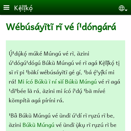
Skip to main content
Kẹ̃lị̃kọ́
Se
Wébúsáyĩtĩ rĩ vé íꞌdóngárá
Ụ́ꞌdụ́kọ́ múké Múngú vé rĩ, ãzini
úꞌdógúꞌdógú Búkũ Múngú vé rĩ agá Kẹ̃lị̃kọ́ tị
sĩ rĩ pi ꞌbãkí wébúsáyĩtĩ gé gí, ꞌbá ẹ́ꞌyị́kí mi
rá!
Mi ícó Búkũ ĩ ní sĩí Búkũ Múngú
vé rĩ agá
ꞌdĩꞌbée lã rá, ãzini mi ícó íꞌdụ́ ꞌbã mívé
kõmpítã agá píríni rá.
ꞌBâ Búkũ Múngú vé ũndĩ úꞌdí rĩ rụzú rĩ be,
ãzini
Búkũ Múngú
vé ũndĩ ụ̃kụ rĩ rụzú rĩ be